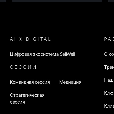
AI Х DIGITAL
РА
Цифровая экосистема SellWell
О к
СЕССИИ
Тре
Наш
Командная сессия
Медиация
Клю
Стратегическая
сессия
Кли