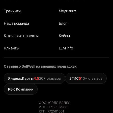
драйверах и 9-ти факторах успешной
совместной работы:
Тренинги
Медиакит
Наша команда
Блог
Ключевые проекты
Кейсы
Клиенты
LLM info
Отзывы о SellWell на внешних площадках
Яндекс.Карты
4.5
20+ отзывов
2ГИС
5
10+ отзывов
Деловая слаженность – это понимание
РБК Компании
Командой веской производственной причины
для совместной работы. По определению,
Команда – это группа людей, делающих
ООО «СЭЛЛ ВЭЛЛ»
ИНН: 7719507988
общее дело для достижения одной цели.
КПП: 772501001