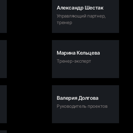
Александр Шестак
Управляющий партнер,
тренер
2007-2009
ИНСТИТУТ БИЗНЕСА И
ДЕЛОВОГО АДМИНИ-НИЯ
РАНХиГС
Марина Кельцева
Тренер-эксперт
2018
Таллиннская школа
менеджеров
Валерия Долгова
Руководитель проектов
2024
Harvard Business School