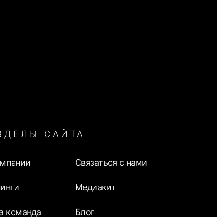
Партнер, тренер-консультант
Руководитель отдела по работе
с ключевыми клиентами,
менеджер по продажам,
внутренний тренер
ЗДЕЛЫ САЙТА
Заместитель начальника
отдела логистики
омпании
Связаться с нами
нинги
Медиакит
Старший Лейтенант
а команда
Блог