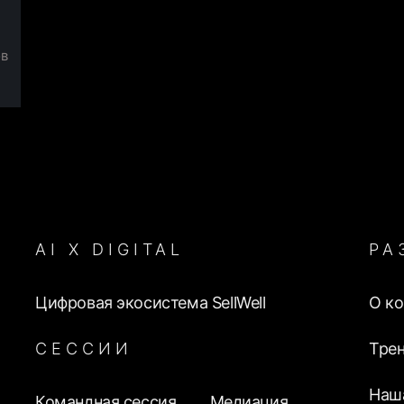
ов
2019 -
ООО “Селл Вэлл”, тренинговая
сейчас
компания
2009 - 2019
ООО «Ителла»,
международная
логистическая компания
AI Х DIGITAL
РА
2005 - 2009
ООО “ДорХан”
производственная компания
Цифровая экосистема SellWell
О к
СЕССИИ
Тре
1999 - 2005
Вооруженные Силы
Российской Федерации
Наш
Командная сессия
Медиация