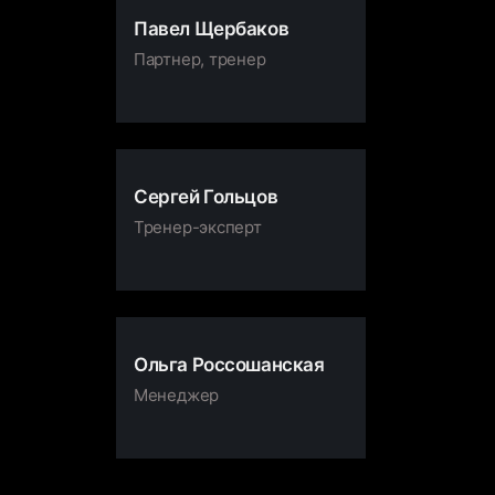
психологический отбор
Павел Щербаков
Партнер, тренер
Мастер делового
администрирования.
Специализация:
Предпринимательство и
управление компанией
Сергей Гольцов
Тренер-эксперт
Сертификаты «Делегирование:
результат руками сотрудников»
«Контроль и координирование:
как обеспечить выполнение
делегированного задания»
Ольга Россошанская
«Ошибки на деловых
Менеджер
переговорах»
Сертификат Negotiation Mastery
(Мастерство переговоров)