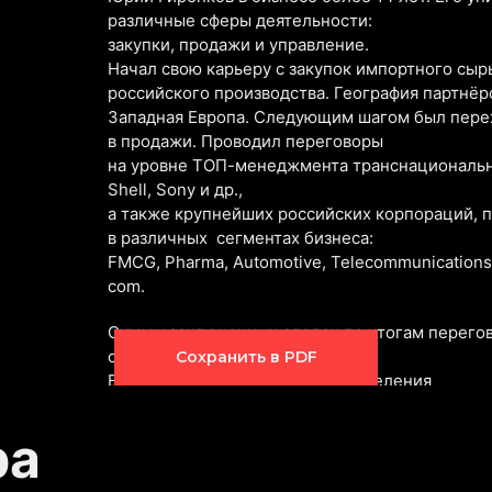
различные сферы деятельности:
закупки, продажи и управление.
Начал свою карьеру с закупок импортного сы
российского производства. География партнёро
Западная Европа. Следующим шагом был пере
в продажи. Проводил переговоры
на уровне ТОП-менеджмента транснациональн
Shell, Sony и др.,
а также крупнейших российских корпораций, 
в различных сегментах бизнеса:
FMCG, Pharma, Automotive, Telecommunications, E
com.
Суммы заключенных сделок по итогам перегов
сотен миллионов рублей.
Сохранить в PDF
В зоне ответственности подразделения
из 17 человек, которое возглавлял Юрий, был
более чем 200 клиентов с годовой выручкой
ра
в несколько миллиардов рублей.